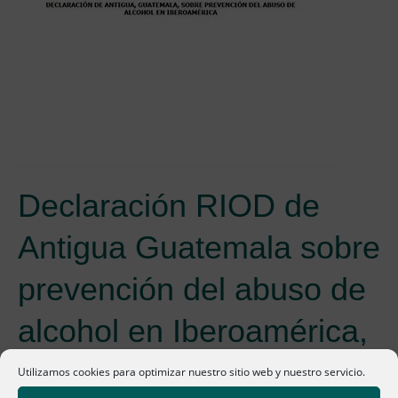
Declaración RIOD de
Antigua Guatemala sobre
prevención del abuso de
alcohol en Iberoamérica,
2003
Utilizamos cookies para optimizar nuestro sitio web y nuestro servicio.