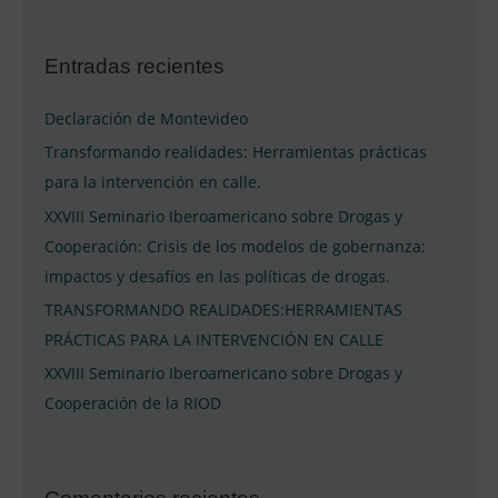
s
c
Entradas recientes
a
r
Declaración de Montevideo
p
Transformando realidades: Herramientas prácticas
o
para la intervención en calle.
r
XXVIII Seminario Iberoamericano sobre Drogas y
:
Cooperación: Crisis de los modelos de gobernanza:
impactos y desafíos en las políticas de drogas.
TRANSFORMANDO REALIDADES:HERRAMIENTAS
PRÁCTICAS PARA LA INTERVENCIÓN EN CALLE
XXVIII Seminario Iberoamericano sobre Drogas y
Cooperación de la RIOD