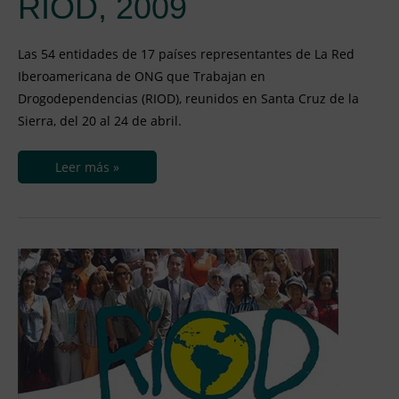
RIOD, 2009
Las 54 entidades de 17 países representantes de La Red
Iberoamericana de ONG que Trabajan en
Drogodependencias (RIOD), reunidos en Santa Cruz de la
Sierra, del 20 al 24 de abril.
Leer más »
Nacimiento
y
consolidación
de
la
RIOD:
X
Aniversario