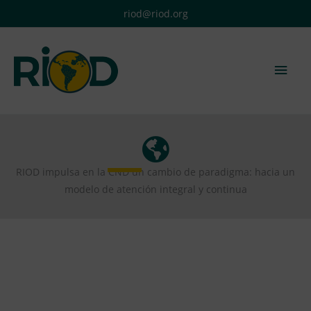
Ir
riod@riod.org
al
contenido
Men
princ
RIOD impulsa en la CND un cambio de paradigma: hacia un
modelo de atención integral y continua