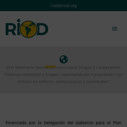
Ir
riod@riod.org
al
contenido
Men
princ
XXVI Seminario Iberoamericano sobre Drogas y Cooperación:
“Interseccionalidad y drogas: repensando las inequidades con
énfasis en niñeces, adolescencias y juventudes”
Financiado por la Delegación del Gobierno para el Plan