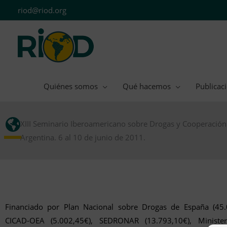
Ir
riod@riod.org
al
contenido
Quiénes somos
Qué hacemos
Publicac
XIII Seminario Iberoamericano sobre Drogas y Cooperación d
Argentina. 6 al 10 de junio de 2011.
Financiado por Plan Nacional sobre Drogas de España (45.
CICAD-OEA (5.002,45€), SEDRONAR (13.793,10€), Ministe