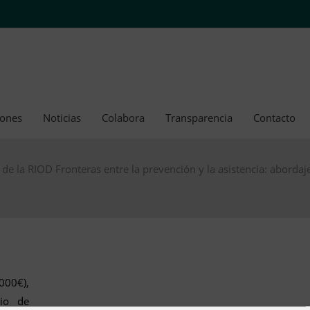
iones
Noticias
Colabora
Transparencia
Contacto
e la RIOD Fronteras entre la prevención y la asistencia: abordaje
000€),
rio de