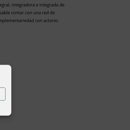
egral, integradora e integrada de
nsable contar con una red de
complementariedad con actores