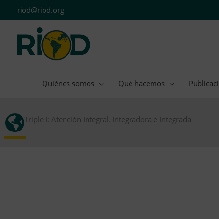
Ir
riod@riod.org
al
contenido
Quiénes somos
Qué hacemos
Publicac
Triple I: Atención Integral, Integradora e Integrada