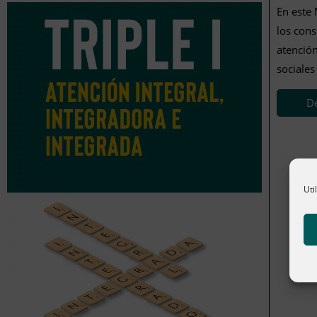
En este 
los cons
atención
sociales
D
Uti