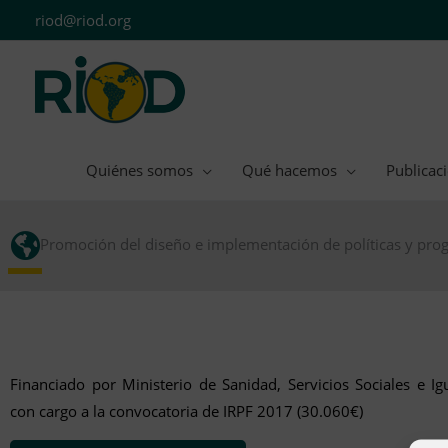
Ir
riod@riod.org
al
contenido
Quiénes somos
Qué hacemos
Publicac
Promoción del diseño e implementación de políticas y pro
Financiado por Ministerio de Sanidad, Servicios Sociales e Ig
con cargo a la convocatoria de IRPF 2017 (30.060€)