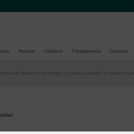
iones
Noticias
Colabora
Transparencia
Contacto
gramas de reducción de riesgos y daños asociados al consumo pr
ualdad