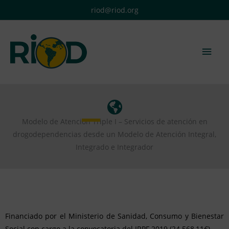
Ir
riod@riod.org
al
contenido
Men
princ
Modelo de Atención Triple I – Servicios de atención en
drogodependencias desde un Modelo de Atención Integral,
Integrado e Integrador
Financiado por el Ministerio de Sanidad, Consumo y Bienestar
Social con cargo a la convocatoria del IRPF 2019 (24.568,11€).