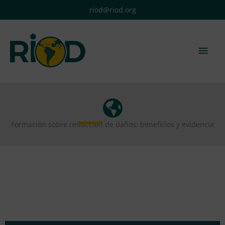
Ir
riod@riod.org
al
contenido
Men
princ
Formación sobre reducción de daños: beneficios y evidencia