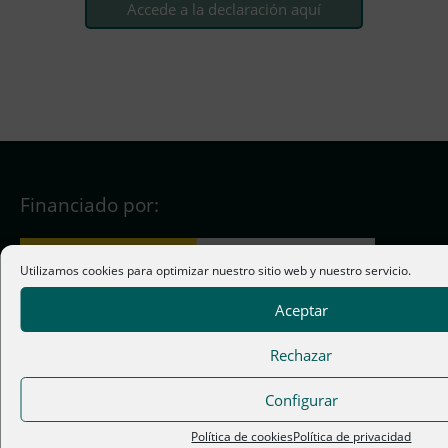
Accede a la declaración aquí
Financiado por:
Utilizamos cookies para optimizar nuestro sitio web y nuestro servicio.
Aceptar
Contacto
Rechazar
Configurar
C/ Cardenal Solís, 5 local 2 – 28012 Madrid
Política de cookies
Política de privacidad
+34 695 807 199