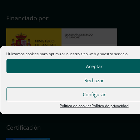
Financiado por:
Utilizamos cookies para optimizar nuestro sitio web y nuestro servicio.
Contacto
Aceptar
C/ Cardenal Solís, 5 local 2 – 28012 Madrid
Rechazar
+34 695 807 199
Configurar
Política de cookies
Política de privacidad
riod@riod.org
Certificación