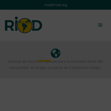
Ir
riod@riod.org
al
contenido
Men
princ
Centros de Escucha, espacios para la inclusión social del
consumidor de drogas, proyecto de Corporación Surgir.